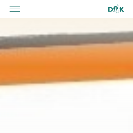
Home
>
Spielangebote
>
Spielrevier
> Hindernisfreiheit