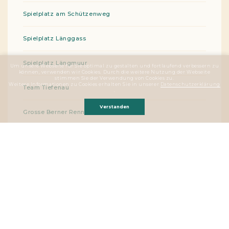
Spielplatz am Schützenweg
Spielplatz Länggass
Spielplatz Längmuur
Um unsere Webseite für Sie optimal zu gestalten und fortlaufend verbessern zu
können, verwenden wir Cookies. Durch die weitere Nutzung der Webseite
stimmen Sie der Verwendung von Cookies zu.
Weitere Informationen zu Cookies erhalten Sie in unserer
Datenschutzerklärung
Team Tiefenau
.
Verstanden
Grosse Berner Renntage
Grosses Spielfest
Heldinnen*
Übersichtskarte
Veranstaltungskalender