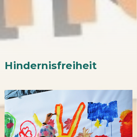
Hindernisfreiheit