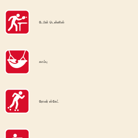
டேபிள் டென்னிஸ்
காம்பு
ரோலர் ஸ்கேட்