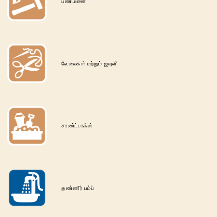
பணிமனை
வேலைகள் மற்றும் ஜவுளி
சாண்ட்பாக்ஸ்
தண்ணீர் பம்ப்