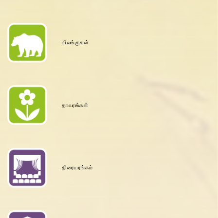
விலங்குகள்
தாவரங்கள்
திரையரங்கம்