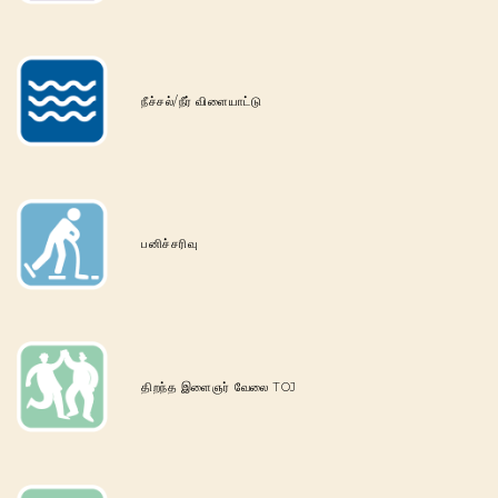
நீச்சல்/நீர் விளையாட்டு
பனிச்சரிவு
திறந்த இளைஞர் வேலை TOJ