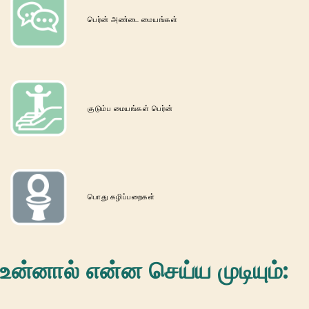
பெர்ன் அண்டை மையங்கள்
குடும்ப மையங்கள் பெர்ன்
பொது கழிப்பறைகள்
உன்னால் என்ன செய்ய முடியும்: