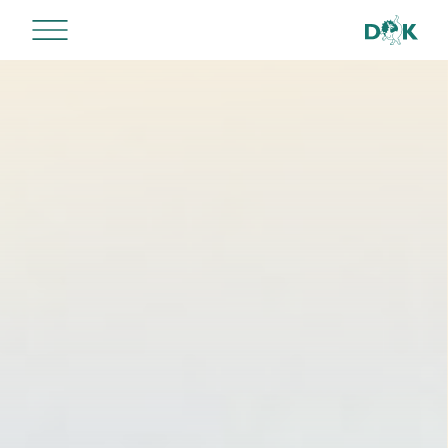
Home
>
Dachverband
>
Kinder- und Familienstadtplan
> Tamilisch/தமிழ்