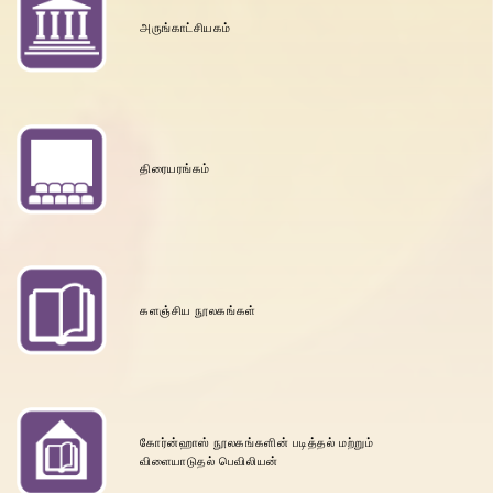
அருங்காட்சியகம்
திரையரங்கம்
களஞ்சிய நூலகங்கள்
கோர்ன்ஹாஸ் நூலகங்களின் படித்தல் மற்றும்
விளையாடுதல் பெவிலியன்