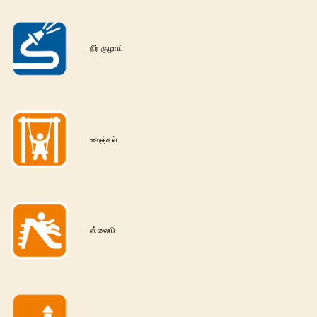
நீர் குழாய்
ஊஞ்சல்
ஸ்லைடு