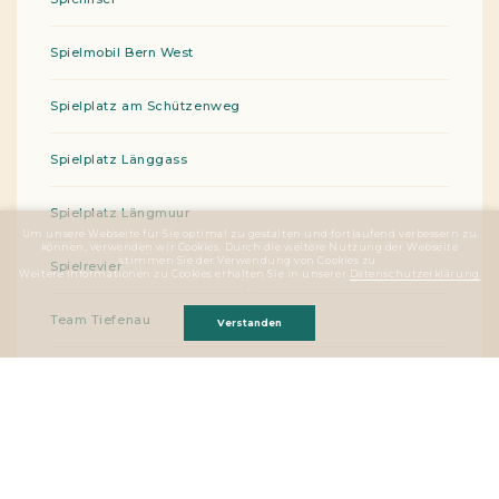
Spielmobil Bern West
Spielplatz am Schützenweg
Spielplatz Länggass
Spielplatz Längmuur
Um unsere Webseite für Sie optimal zu gestalten und fortlaufend verbessern zu
können, verwenden wir Cookies. Durch die weitere Nutzung der Webseite
stimmen Sie der Verwendung von Cookies zu.
Spielrevier
Weitere Informationen zu Cookies erhalten Sie in unserer
Datenschutzerklärung
.
Team Tiefenau
Verstanden
Grosse Berner Renntage
Grosses Spielfest
Heldinnen*