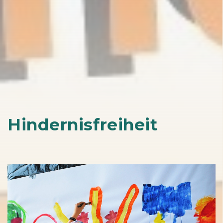
Hindernisfreiheit