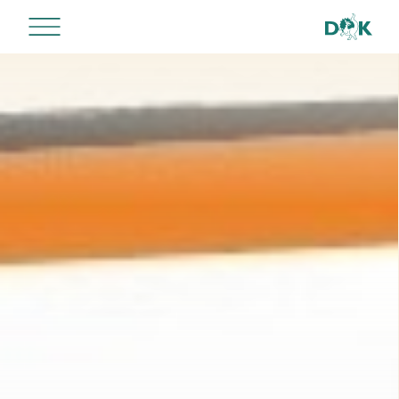
Home
>
Spielangebote
>
Kindertreff Tscharni
> Hindernisfreiheit